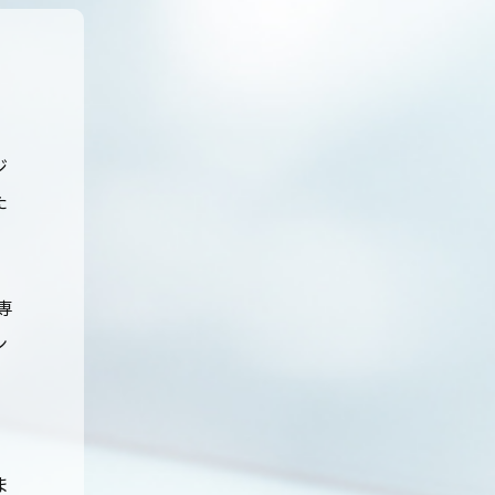
ジ
た
専
ン
計
ま