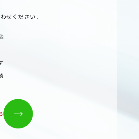
合わせください。
談
す
談
ら