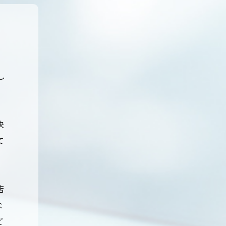
し
快
て
店
な
ど