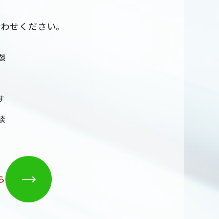
合わせください。
談
す
談
ら